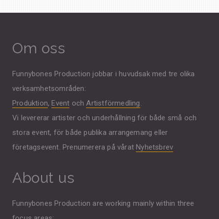
Om oss
Funnybones Production jobbar i huvudsak med tre olika
verksamhetsområden:
Produktion
,
Event
och
Artistförmedling
.
Vi levererar artister och underhållning för både små och
stora event, för både publika arrangemang eller
företagsevent. Prenumerera på vårat
Nyhetsbrev
About us
Funnybones Production are working mainly within three
focus areas: