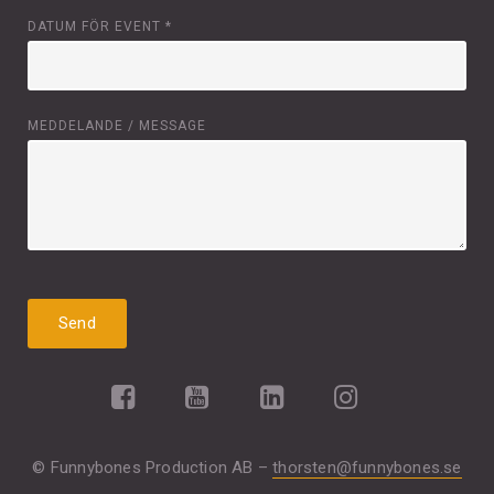
DATUM FÖR EVENT
*
MEDDELANDE / MESSAGE
© Funnybones Production AB –
thorsten@funnybones.se