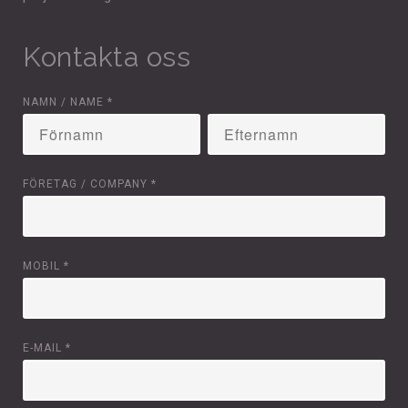
Kontakta oss
NAMN / NAME
*
FÖRETAG / COMPANY
*
MOBIL
*
E-MAIL
*