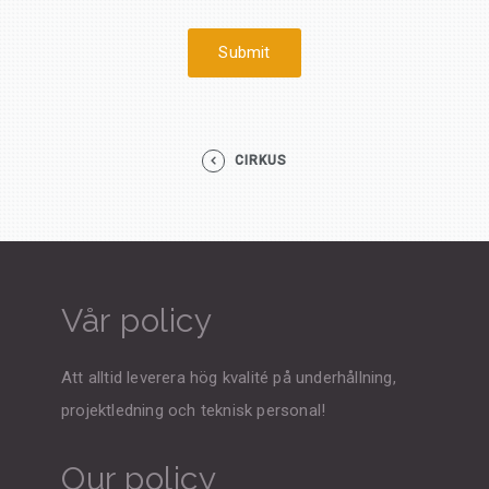
CIRKUS
Vår policy
Att alltid leverera hög kvalité på underhållning,
projektledning och teknisk personal!
Our policy