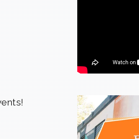
vents!