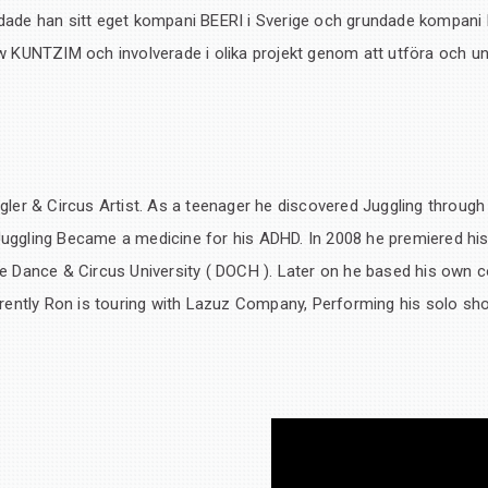
ildade han sitt eget kompani BEERI i Sverige och grundade kompa
UNTZIM och involverade i olika projekt genom att utföra och unde
ggler & Circus Artist. As a teenager he discovered Juggling throug
Juggling Became a medicine for his ADHD. In 2008 he premiered his
 Dance & Circus University ( DOCH ). Later on he based his own 
rently Ron is touring with Lazuz Company, Performing his solo 