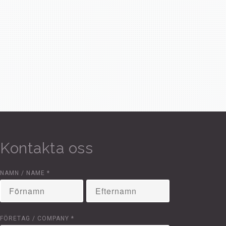
Kontakta oss
NAMN / NAME
*
FÖRETAG / COMPANY
*