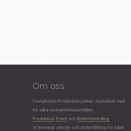
Om oss
Funnybones Production jobbar i huvudsak med
tre olika verksamhetsområden:
Produktion
,
Event
och
Artistförmedling
.
Vi levererar artister och underhållning för både