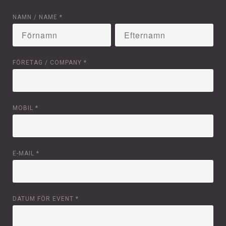
NAMN / NAME
*
FÖRETAG / COMPANY
*
MOBIL
*
E-MAIL
*
DATUM FÖR EVENT
*