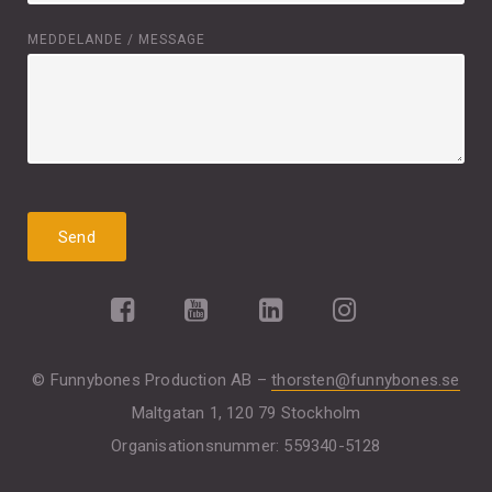
MEDDELANDE / MESSAGE
© Funnybones Production AB –
thorsten@funnybones.se
Maltgatan 1, 120 79 Stockholm
Organisationsnummer: 559340-5128