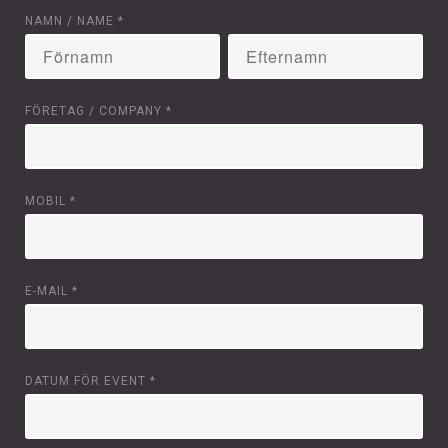
NAMN / NAME
*
FÖRETAG / COMPANY
*
MOBIL
*
E-MAIL
*
DATUM FÖR EVENT
*