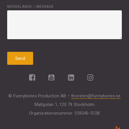
MEDDELANDE / MESSAGE
© Funnybones Production AB –
thorsten@funnybones.se
Maltgatan 1, 120 79 Stockholm
Organisationsnummer: 559340-5128