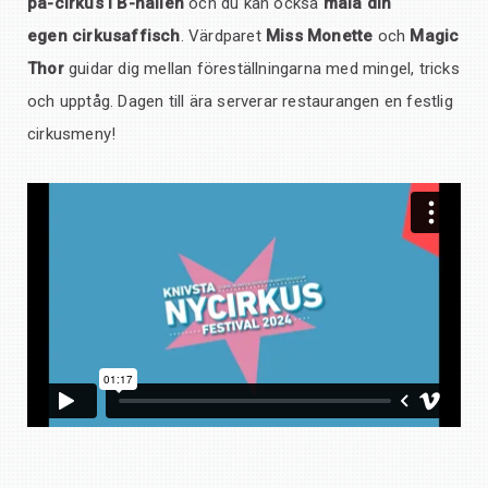
på-cirkus i B-hallen
och du kan också
måla din
egen cirkusaffisch
. Värdparet
Miss Monette
och
Magic
Thor
guidar dig mellan föreställningarna med mingel, tricks
och upptåg. Dagen till ära serverar restaurangen en festlig
cirkusmeny!