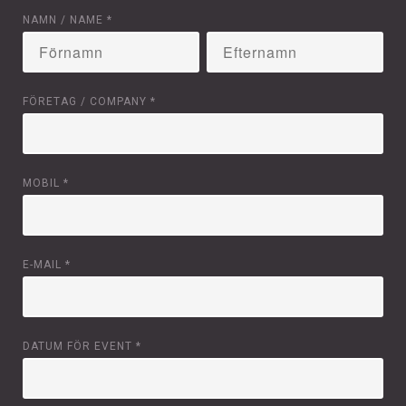
NAMN / NAME
*
FÖRETAG / COMPANY
*
MOBIL
*
E-MAIL
*
DATUM FÖR EVENT
*