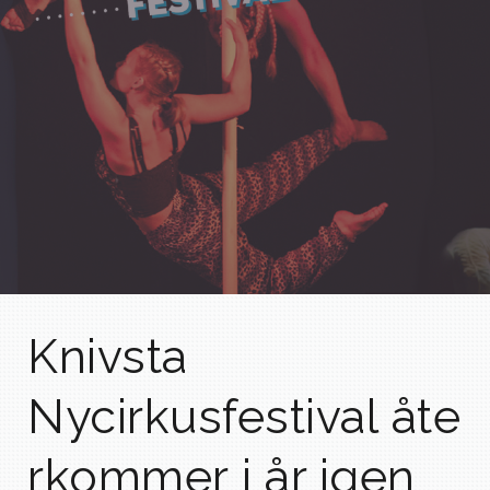
Knivsta
Nycirkusfestival åte
rkommer i år igen