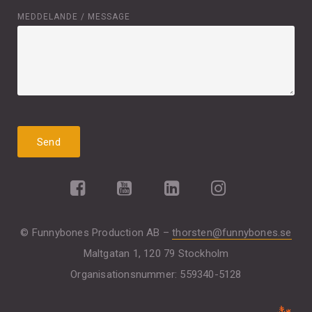
MEDDELANDE / MESSAGE
© Funnybones Production AB –
thorsten@funnybones.se
Maltgatan 1, 120 79 Stockholm
Organisationsnummer: 559340-5128