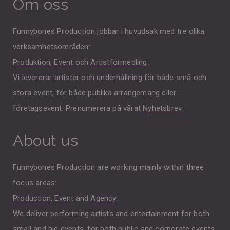
Om oss
Funnybones Production jobbar i huvudsak med tre olika
verksamhetsområden:
Produktion
,
Event
och
Artistförmedling
.
Vi levererar artister och underhållning för både små och
stora event, för både publika arrangemang eller
företagsevent. Prenumerera på vårat
Nyhetsbrev
About us
Funnybones Production are working mainly within three
focus areas:
Production
,
Event
and
Agency.
We deliver performing artists and entertainment for both
small and big events, for both public and corporate events.