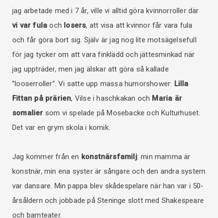
jag arbetade med i 7 år, ville vi alltid göra kvinnorroller där
vi var fula
och
losers
, att visa att kvinnor får vara fula
och får göra bort sig. Själv är jag nog lite motsägelsefull
för jag tycker om att vara finklädd och jättesminkad när
jag uppträder, men jag älskar att göra så kallade
”looserroller”. Vi satte upp massa humorshower:
Lilla
Fittan på prärien
, Vilse i haschkakan och
Maria är
somalier
som vi spelade på Mosebacke och Kulturhuset.
Det var en grym skola i komik.
Jag kommer från en
konstnärsfamilj
: min mamma är
konstnär, min ena syster är sångare och den andra systern
var dansare. Min pappa blev skådespelare när han var i 50-
årsåldern och jobbade på Steninge slott med Shakespeare
och barnteater.