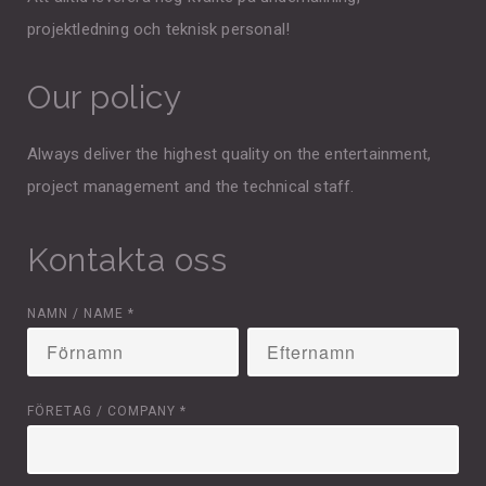
projektledning och teknisk personal!
Our policy
Always deliver the highest quality on the entertainment,
project management and the technical staff.
Kontakta oss
NAMN / NAME
*
FÖRETAG / COMPANY
*