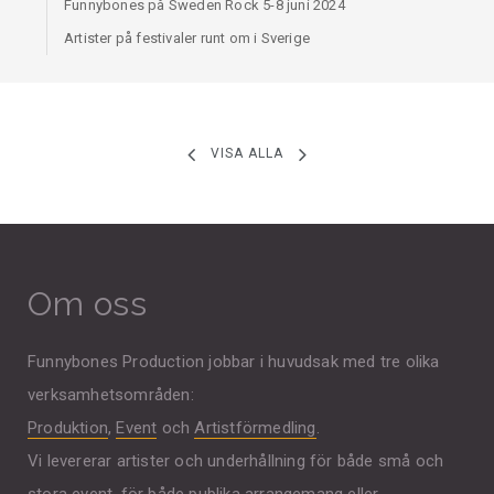
Funnybones på Sweden Rock 5-8 juni 2024
Artister på festivaler runt om i Sverige
VISA ALLA
Om oss
Funnybones Production jobbar i huvudsak med tre olika
verksamhetsområden:
Produktion
,
Event
och
Artistförmedling
.
Vi levererar artister och underhållning för både små och
stora event, för både publika arrangemang eller