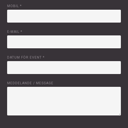
MOBIL
*
E-MAIL
*
DATUM FÖR EVENT
*
MEDDELANDE / MESSAGE