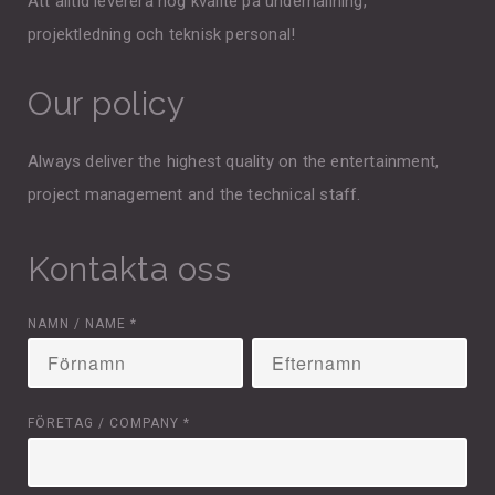
Att alltid leverera hög kvalité på underhållning,
projektledning och teknisk personal!
Our policy
Always deliver the highest quality on the entertainment,
project management and the technical staff.
Kontakta oss
NAMN / NAME
*
FÖRETAG / COMPANY
*