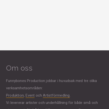
Om oss
Funnybones Production jobbar i huvudsak med tre olika
verksamhetsområden:
Produktion
,
Event
och
Artistförmedling
.
Vi levererar artister och underhållning för både små och