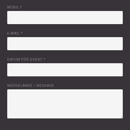
MOBIL
*
E-MAIL
*
DATUM FÖR EVENT
*
MEDDELANDE / MESSAGE