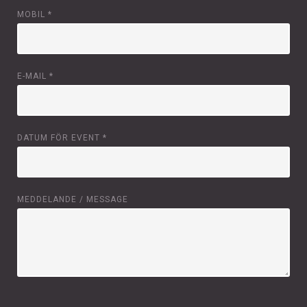
MOBIL
*
E-MAIL
*
DATUM FÖR EVENT
*
MEDDELANDE / MESSAGE