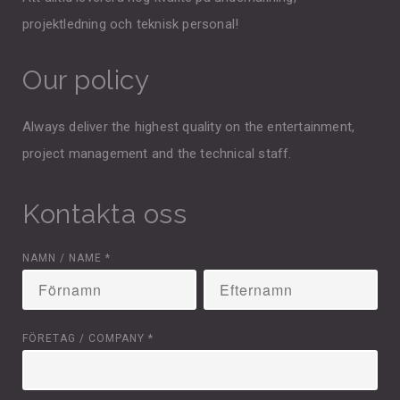
projektledning och teknisk personal!
Our policy
Always deliver the highest quality on the entertainment,
project management and the technical staff.
Kontakta oss
NAMN / NAME
*
FÖRETAG / COMPANY
*